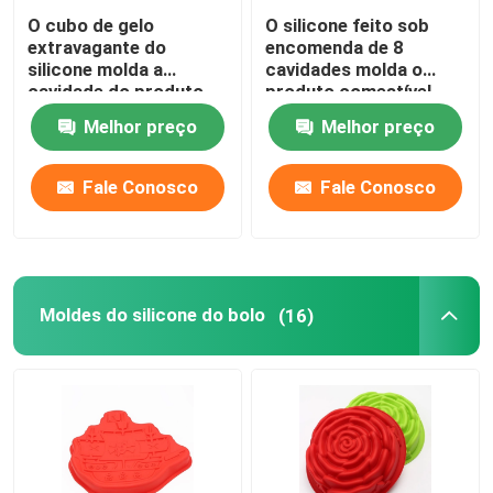
O cubo de gelo
O silicone feito sob
extravagante do
encomenda de 8
silicone molda a
cavidades molda o
cavidade do produto
produto comestível,
comestível 6 para
feijão de café do molde
Melhor preço
Melhor preço
cocktail
do cubo de gelo dado
forma
Fale Conosco
Fale Conosco
Moldes do silicone do bolo
(16)