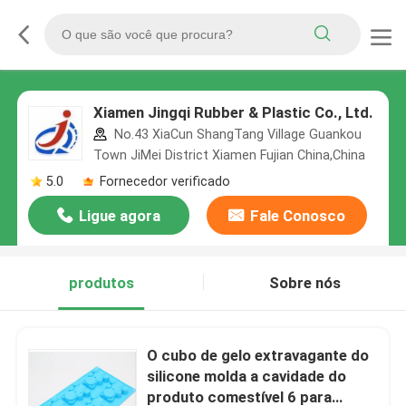
Xiamen Jingqi Rubber & Plastic Co., Ltd.
No.43 XiaCun ShangTang Village Guankou
Town JiMei District Xiamen Fujian China,China
5.0
Fornecedor verificado
Ligue agora
Fale Conosco
produtos
Sobre nós
O cubo de gelo extravagante do
silicone molda a cavidade do
produto comestível 6 para