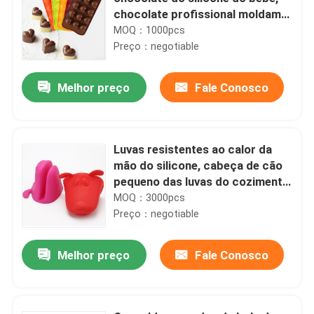
chocolate profissional moldam o
produto comestível
MOQ：1000pcs
Preço：negotiable
Melhor preço
Fale Conosco
Luvas resistentes ao calor da
mão do silicone, cabeça de cão
pequeno das luvas do cozimento
do silicone dada forma
MOQ：3000pcs
Preço：negotiable
Melhor preço
Fale Conosco