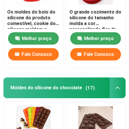
Os moldes do bolo do
O grande cozimento do
silicone do produto
silicone do tamanho
comestível, cookie do
molda a cor
silicone moldam o
personalizada flor de
barco do pirata dado
Rosa
Melhor preço
Melhor preço
forma
Fale Conosco
Fale Conosco
Moldes do silicone do chocolate
(17)