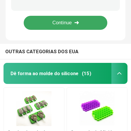
Mini 15 vara não personalizada do chocolate do silicone da cavidade moldes
O cubo de gelo do silicone do cocktail da flor molda decorativo 87g de pouco peso
Moldes do silicone do chocolate
12 do molde de alta temperatura do silicone da cavidade peso líquido rápido de liberação 165g empilhável
Os moldes do doce do silicone do aniversário, doces duros do silicone engraçado moldam FDA aprovado
Moldes do silicone da bola de gelo
OUTRAS CATEGORIAS DOS EUA
Luvas da mão do silicone
Garrafa da embalagem do curso do silicone
Dê forma ao molde do silicone
(15)
Espátula da colher do silicone
Ferramentas da cozinha do silicone
Produto das crianças do silicone