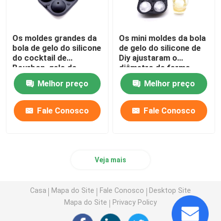
Os moldes grandes da
Os mini moldes da bola
bola de gelo do silicone
de gelo do silicone de
do cocktail de
Diy ajustaram o
Bourbon, gelo da
diâmetro da forma
esfera moldam a
redonda 5.6CM para
Melhor preço
Melhor preço
cavidade 4
bebidas
Fale Conosco
Fale Conosco
Veja mais
Casa
Mapa do Site
Fale Conosco
Desktop Site
Mapa do Site
Privacy Policy