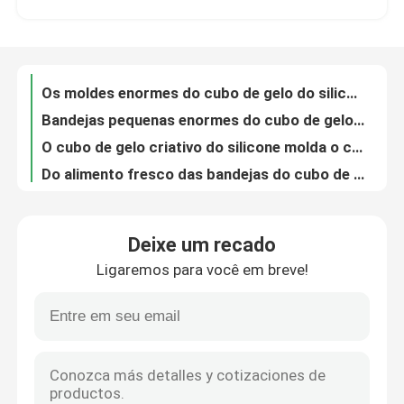
Cavidade esférica de Tray Logg Printable 5 do cubo de gelo do OEM Bourbon customizável
O cubo de gelo do silicone da forma de Ghost molda Dia das Bruxas Styels FDA aprovou
Excursão da fábrica
Moldes de alta temperatura do silicone da barra, não forma do cilindro das bandejas do cubo de gelo da vara
Os moldes enormes do cubo de gelo do silicone enlatam cores feitas sob encomenda de Bucke para o vinho refrigerando
Controle da qualidade
Bandejas pequenas enormes do cubo de gelo, capacidade da cavidade das bandejas 27 do cubo de gelo do divertimento grande
O cubo de gelo criativo do silicone molda o cofre forte diferente da máquina de lavar louça das formas de Dia das Bruxas
Contacte-nos
Do alimento fresco das bandejas do cubo de gelo do Natal recipiente de armazenamento não prejudicial seguro do material
Moldes gomosos do chocolate do silicone da gema, novidade das bandejas do molde do chocolate
Peça umas citações
O mini cubo de gelo do silicone do triângulo molda uma cor preta vermelha de 160 cavidades para o congelador
Deixe um recado
A bandeja não corrosiva do queque do silicone, flor do silicone molda ambiental
Ligaremos para você em breve!
Bandeja de borracha do cubo de gelo do projeto de 26 letras, bandejas flexíveis do cubo de gelo saudáveis
Dê forma ao molde do silicone
O bolo do silicone de 9 polegadas molda insípido armazenado Easile inquebrável com punho
Os multi doces do estilo que fazem moldes, mini chocolate moldam o armazenamento fácil do Natal 3d
Moldes do silicone do cubo de gelo
O chocolate plástico animal do silicone molda o profissional resistente ao calor da ferramenta
Faça seus próprios moldes plásticos do chocolate, molde anti Bacetrial da bola do chocolate
Moldes do silicone do bolo