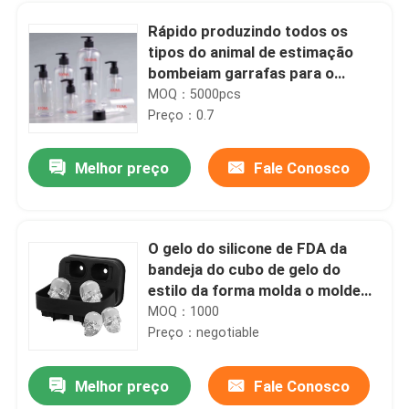
Rápido produzindo todos os
tipos do animal de estimação
bombeiam garrafas para o
Sanitizer 180ML da mão - 500ML
MOQ：5000pcs
Preço：0.7
Melhor preço
Fale Conosco
O gelo do silicone de FDA da
bandeja do cubo de gelo do
Casa
estilo da forma molda o molde
do gelo do crânio
MOQ：1000
Preço：negotiable
Produtos
Melhor preço
Fale Conosco
O cubo de gelo do silicone do coração molda produto Eco material não tóxico amigável
Sobre nós