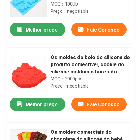
cocktail
MOQ：100UD
Preço：negotiable
Melhor preço
Fale Conosco
Os moldes do bolo do silicone do
produto comestível, cookie do
silicone moldam o barco do
pirata dado forma
MOQ：2000pcs
Preço：negotiable
Melhor preço
Fale Conosco
Os moldes comerciais do
chocolate do silicone do bebê,