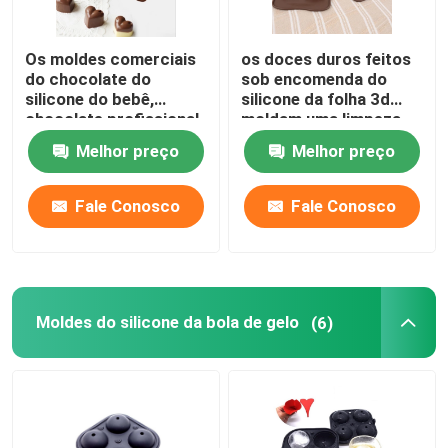
Os moldes comerciais
os doces duros feitos
do chocolate do
sob encomenda do
silicone do bebê,
silicone da folha 3d
chocolate profissional
moldam uma limpeza
moldam o produto
fácil de pouco peso de
Melhor preço
Melhor preço
comestível
8 cavidades
Fale Conosco
Fale Conosco
Moldes do silicone da bola de gelo
(6)