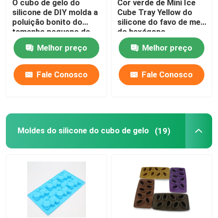
O cubo de gelo do
Cor verde de Mini Ice
silicone de DIY molda a
Cube Tray Yellow do
poluição bonito do
silicone do favo de mel
Braceletes da borracha de silicone
tamanho pequeno da
do hexágono
forma do homem da
Melhor preço
Melhor preço
neve não
Fale Conosco
Fale Conosco
Moldes do silicone do cubo de gelo
(19)