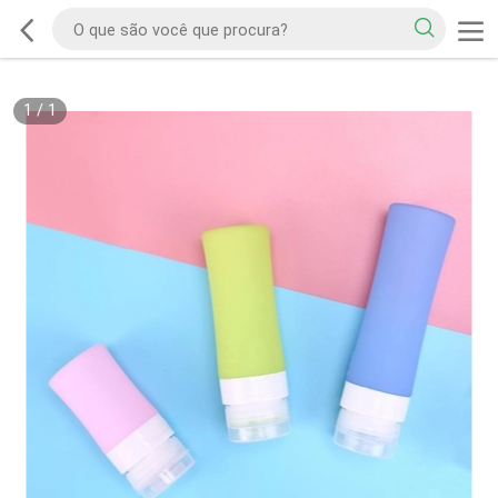
1
/
1