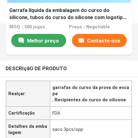
Garrafa líquida da embalagem do curso do
silicone, tubos do curso do silicone com logotipo
feito sob encomenda
MOQ：500 jogos
Preço：Negotiable
Melhor preço
Contacte-nos
DESCRIçãO DE PRODUTO
garrafas do curso da prova do esca
Realçar:
pe
,
Recipientes do curso do silicone
Certificação
FDA
Detalhes da emba
saco 3pcs/opp
lagem