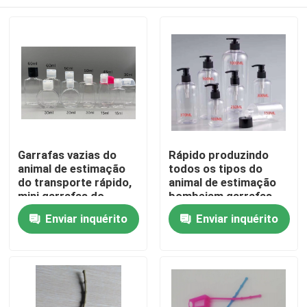
Garrafas vazias do
Rápido produzindo
animal de estimação
todos os tipos do
do transporte rápido,
animal de estimação
mini garrafas do
bombeiam garrafas
Sanitizer da mão para
para o Sanitizer
Casa
Enviar inquérito
Enviar inquérito
15~60ML
180ML da mão -
500ML
Quem Somos
Contatos