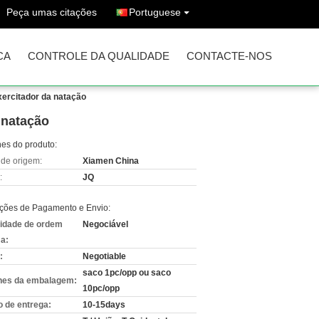
Peça umas citações
Portuguese
CA
CONTROLE DA QUALIDADE
CONTACTE-NOS
xercitador da natação
 natação
hes do produto:
 de origem:
Xiamen China
:
JQ
ções de Pagamento e Envio:
idade de ordem
Negociável
a:
:
Negotiable
saco 1pc/opp ou saco
hes da embalagem:
10pc/opp
 de entrega:
10-15days