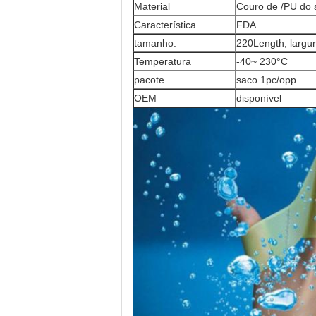
Material
Couro de /PU do s
Característica
FDA
tamanho:
220Length, larg
Temperatura
-40~ 230°C
pacote
saco 1pc/opp
OEM
disponível