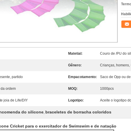
Termo
Habili
Conta
Matetial:
Couro de /PU do si
Gênero:
Crianças, homens, 
esente, partido
Empacotamento:
Saco de Opp ou de
 da ordem
MOQ:
1000pcs
e joia de Life/DIY
Logotipo:
Aceite o logotipo do
encomenda do silicone
braceletes de borracha coloridos
,
cone Cricket para o exercitador de Swimswim e de natação