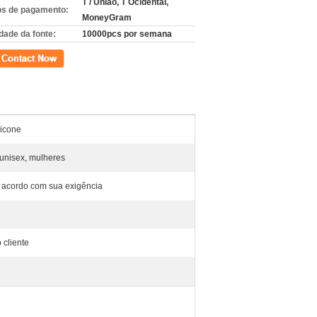
T / União, T Ocidental,
s de pagamento:
MoneyGram
dade da fonte:
10000pcs por semana
to
licone
unisex, mulheres
 acordo com sua exigência
 cliente