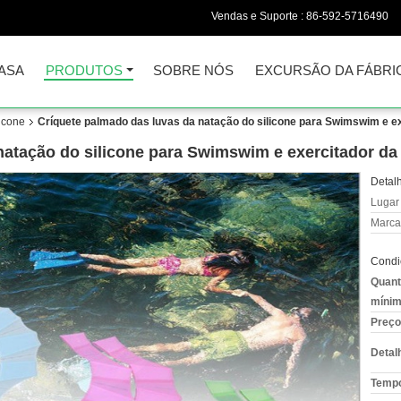
Vendas e Suporte :
86-592-5716490
ASA
PRODUTOS
SOBRE NÓS
EXCURSÃO DA FÁBRI
licone
Críquete palmado das luvas da natação do silicone para Swimswim e e
natação do silicone para Swimswim e exercitador da
Detal
Lugar
Marca
Condi
Quant
mínim
Preço
Detal
Tempo