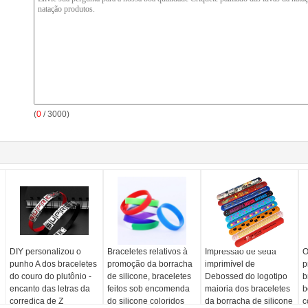
(
0
/ 3000)
DIY personalizou o
Braceletes relativos à
Impressão de seda
O
punho A dos braceletes
promoção da borracha
imprimível de
p
do couro do plutônio -
de silicone, braceletes
Debossed do logotipo
b
encanto das letras da
feitos sob encomenda
maioria dos braceletes
b
corrediça de Z
do silicone coloridos
da borracha de silicone
c