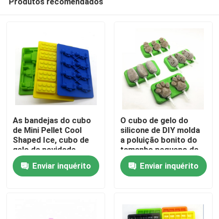
Produtos recomendados
As bandejas do cubo
O cubo de gelo do
de Mini Pellet Cool
silicone de DIY molda
Shaped Ice, cubo de
a poluição bonito do
gelo da novidade
tamanho pequeno da
Casa
moldam o multi estilo
forma do homem da
Enviar inquérito
Enviar inquérito
neve não
Produtos
Sobre nós