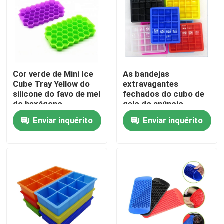
Excursão da fábrica
Controle da qualidade
Cor verde de Mini Ice
As bandejas
Cube Tray Yellow do
extravagantes
Contacte-nos
silicone do favo de mel
fechados do cubo de
do hexágono
gelo do anúncio
publicitário
Enviar inquérito
Enviar inquérito
Peça umas citações
comprimem com de
alta capacidade
saudável da tampa
Dê forma ao molde do silicone
Moldes do silicone do cubo de gelo
Moldes do silicone do bolo