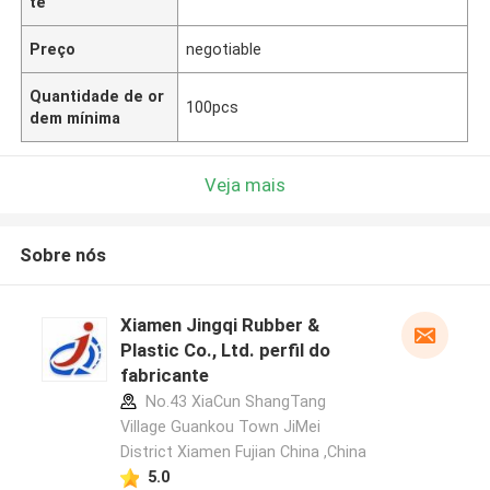
te
Preço
negotiable
Quantidade de or
100pcs
dem mínima
Veja mais
Sobre nós
Xiamen Jingqi Rubber &
Plastic Co., Ltd. perfil do
fabricante
No.43 XiaCun ShangTang
Village Guankou Town JiMei
District Xiamen Fujian China ,China
5.0